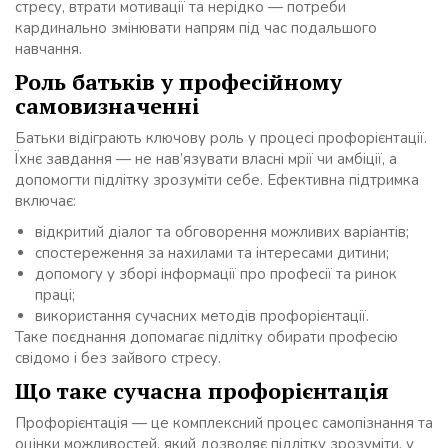
стресу, втрати мотивації та нерідко — потреби
кардинально змінювати напрям під час подальшого
навчання.
Роль батьків у професійному
самовизначенні
Батьки відіграють ключову роль у процесі профорієнтації.
Їхнє завдання — не нав’язувати власні мрії чи амбіції, а
допомогти підлітку зрозуміти себе. Ефективна підтримка
включає:
відкритий діалог та обговорення можливих варіантів;
спостереження за нахилами та інтересами дитини;
допомогу у зборі інформації про професії та ринок
праці;
використання сучасних методів профорієнтації.
Таке поєднання допомагає підлітку обирати професію
свідомо і без зайвого стресу.
Що таке сучасна профорієнтація
Профорієнтація — це комплексний процес самопізнання та
оцінки можливостей, який дозволяє підлітку зрозуміти, у