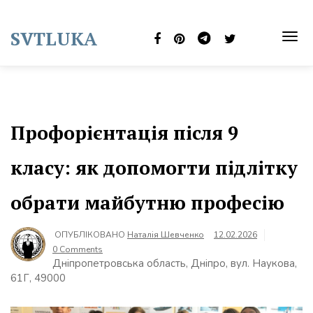
Skip
to
SVTLUKA
content
TOG
NAVI
Профорієнтація після 9
класу: як допомогти підлітку
обрати майбутню професію
ОПУБЛІКОВАНО
Наталія Шевченко
12.02.2026
0 Comments
Дніпропетровська область, Дніпро, вул. Наукова,
61Г, 49000