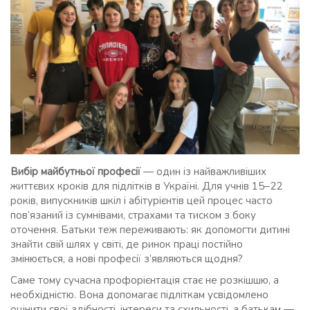
Вибір майбутньої професії
— один із найважливіших
життєвих кроків для підлітків в Україні. Для учнів 15–22
років, випускників шкіл і абітурієнтів цей процес часто
пов’язаний із сумнівами, страхами та тиском з боку
оточення. Батьки теж переживають: як допомогти дитині
знайти свій шлях у світі, де ринок праці постійно
змінюється, а нові професії з’являються щодня?
Саме тому сучасна профорієнтація стає не розкішшю, а
необхідністю. Вона допомагає підліткам усвідомлено
оцінити свої здібності, інтереси та схильності, а батькам —