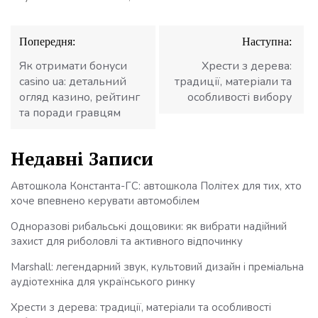
Навігація
Попередня:
Наступна:
записів
Як отримати бонуси
Хрести з дерева:
casino ua: детальний
традиції, матеріали та
огляд казино, рейтинг
особливості вибору
та поради гравцям
Недавні Записи
Автошкола Константа-ГС: автошкола Політех для тих, хто
хоче впевнено керувати автомобілем
Одноразові рибальські дощовики: як вибрати надійний
захист для риболовлі та активного відпочинку
Marshall: легендарний звук, культовий дизайн і преміальна
аудіотехніка для українського ринку
Хрести з дерева: традиції, матеріали та особливості