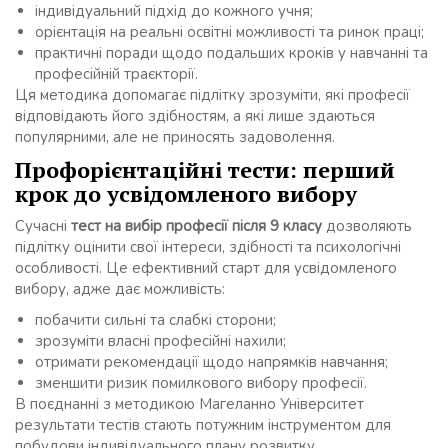
індивідуальний підхід до кожного учня;
орієнтація на реальні освітні можливості та ринок праці;
практичні поради щодо подальших кроків у навчанні та
професійній траєкторії.
Ця методика допомагає підлітку зрозуміти, які професії
відповідають його здібностям, а які лише здаються
популярними, але не приносять задоволення.
Профорієнтаційні тести: перший
крок до усвідомленого вибору
Сучасні
тест на вибір професії після 9 класу
дозволяють
підлітку оцінити свої інтереси, здібності та психологічні
особливості. Це ефективний старт для усвідомленого
вибору, адже дає можливість:
побачити сильні та слабкі сторони;
зрозуміти власні професійні нахили;
отримати рекомендації щодо напрямків навчання;
зменшити ризик помилкового вибору професії.
В поєднанні з методикою Магеланно Університет
результати тестів стають потужним інструментом для
побудови індивідуального плану розвитку.