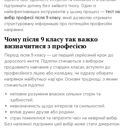
підтримати дитину без зайвого тиску. Один із
найефективніших інструментів у цьому процесі —
тест на
вибір професії після 9 класу
, який дозволяє отримати
структуровану інформацію про потенційні професійні
напрямки.
Чому після 9 класу так важко
визначитися з професією
Період після 9 класу — це перший серйозний крок до
дорослого життя. Підлітки стикаються з вибором:
продовжити навчання у старших класах, вступити до
професійного ліцею або коледжу, чи одразу обирати
напрямок майбутньої кар’єри. Основні труднощі, з якими
стикаються підлітки:
неповне розуміння власних сильних сторін та
здібностей;
невизначеність щодо інтересів та схильностей;
вплив думки друзів або родини;
страх помилитися та «втратити час» на невірний вибір.
Без належної підтримки цей вибір може стати джерелом