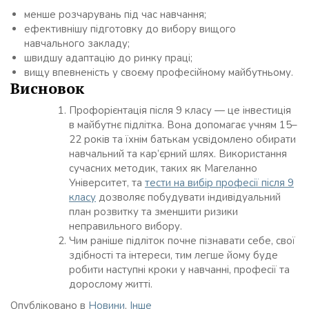
менше розчарувань під час навчання;
ефективнішу підготовку до вибору вищого
навчального закладу;
швидшу адаптацію до ринку праці;
вищу впевненість у своєму професійному майбутньому.
Висновок
Профорієнтація після 9 класу — це інвестиція
в майбутнє підлітка. Вона допомагає учням 15–
22 років та їхнім батькам усвідомлено обирати
навчальний та кар’єрний шлях. Використання
сучасних методик, таких як Магеланно
Університет, та
тести на вибір професії після 9
класу
дозволяє побудувати індивідуальний
план розвитку та зменшити ризики
неправильного вибору.
Чим раніше підліток почне пізнавати себе, свої
здібності та інтереси, тим легше йому буде
робити наступні кроки у навчанні, професії та
дорослому житті.
Опубліковано в
Новини
,
Інше