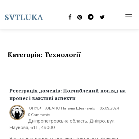
Skip
to
SVTLUKA
content
TOG
NAVI
Категорія:
Технології
Реєстрація доменів: Поглиблений погляд на
процес і важливі аспекти
ОПУБЛІКОВАНО
Наталія Шевченко
05.09.2024
0 Comments
Дніпропетровська область, Дніпро, вул.
Наукова, 61Г, 49000
Реєстрація домену є першим і критично важливим