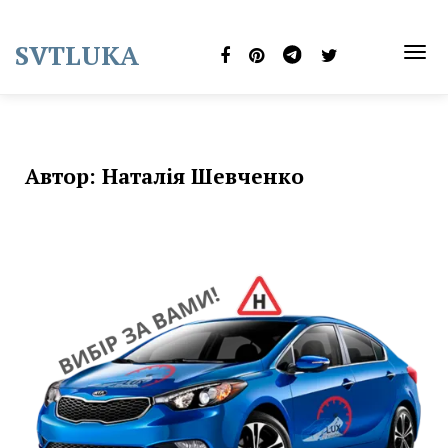
Skip
to
SVTLUKA
content
TOG
NAVI
Автор:
Наталія Шевченко