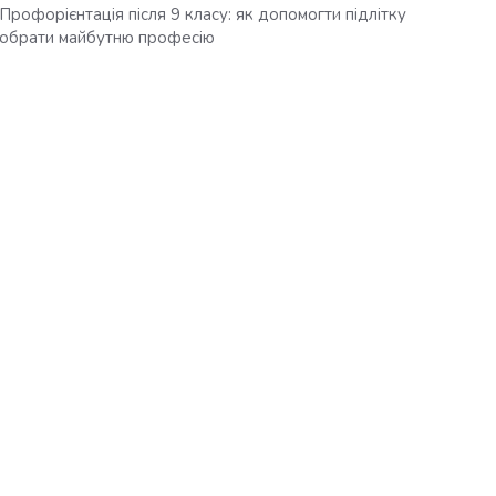
Профорієнтація після 9 класу: як допомогти підлітку
обрати майбутню професію