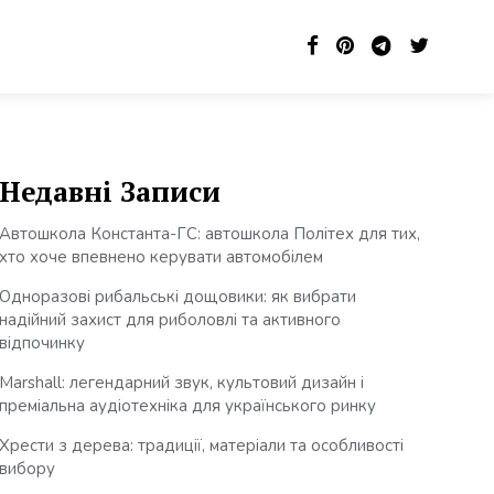
Недавні Записи
Автошкола Константа-ГС: автошкола Політех для тих,
хто хоче впевнено керувати автомобілем
Одноразові рибальські дощовики: як вибрати
надійний захист для риболовлі та активного
відпочинку
Marshall: легендарний звук, культовий дизайн і
преміальна аудіотехніка для українського ринку
Хрести з дерева: традиції, матеріали та особливості
вибору