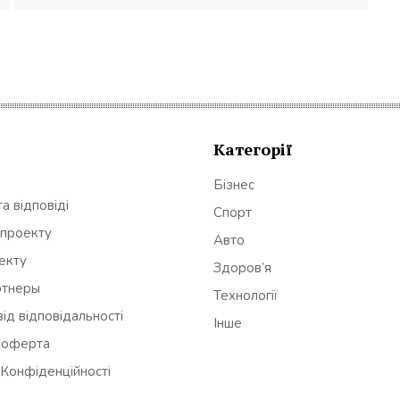
Категорії
Бізнес
а відповіді
Спорт
 проекту
Авто
оекту
Здоров’я
ртнеры
Технології
ід відповідальності
Інше
 оферта
 Конфіденційності