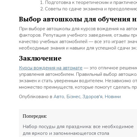
Подготовка к теоретическим и практичес
Советы по сдаче экзамена и преодолению
Выбор автошколы для обучения н
При выборе автошколы для курсов вождения на авто
факторов. Репутация учебного заведения, отзывы п
качество учебных автомобилей — все это играет зна
необходимые знания и навыки для успешной сдачи экз
Заключение
Курсы вождения на автомате
— это отличное решение 
управления автомобилем. Правильный выбор автошкол
экзамен и стать уверенным водителем. Независимо от
множество преимуществ, которые помогут сделать п
Опубліковано в
Авто
,
Бізнес
,
Здоров'я
,
Новини
Навігація
Попередня:
записів
Набор посуды для праздника: все необходимое
для яркого и запоминающегося стола