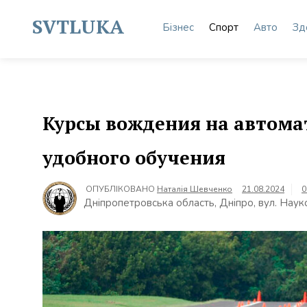
Skip
to
SVTLUKA
Бізнес
Спорт
Авто
Зд
content
Курсы вождения на автома
удобного обучения
ОПУБЛІКОВАНО
Наталія Шевченко
21.08.2024
0
Дніпропетровська область, Дніпро, вул. Наук