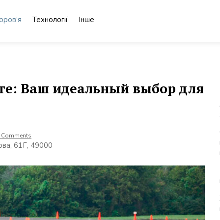
оров’я
Технології
Інше
те: Ваш идеальный выбор для
 Comments
ова, 61Г, 49000